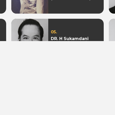
05.
DR. H Sukamdani
Sahid Gito Sardjono
(Periode 1982-1985 &
1985-1988)
08.
Mohamad S. Hidayat
(Periode 2004-2009 &
2009 - 2010)