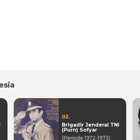
esia
02.
I
Brigadir Jenderal TNI
(Purn) Sofyar
(Periode 1972-1973)