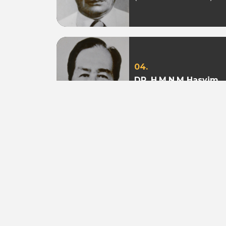
04.
DR. H.M.N.M Hasyim
Ning
(Periode 1979 - 1982)
07.
Aburizal Bakrie
(Periode 1993-1998 &
1998-2003)