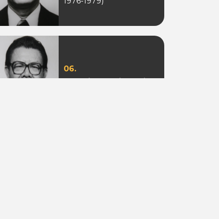
1976-1979)
06.
Ir. Sotion Ardjanggi
(Periode 1988-1993)
09.
Adi Putra Tahir
(Periode 2010)